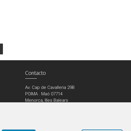
Contacto
Av. Cap de Cavalleria 29B
POIMA . Maó 07714
Menorca, Illes Balears
Tel.: 971 36 17 12 / 609 26 47 86
info@elme.es