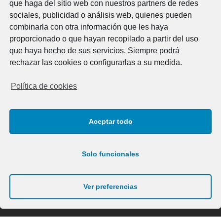
que haga del sitio web con nuestros partners de redes
Legal
sociales, publicidad o análisis web, quienes pueden
combinarla con otra información que les haya
Aviso Legal
proporcionado o que hayan recopilado a partir del uso
Política de cookies
que haya hecho de sus servicios. Siempre podrá
Política de privacidad
rechazar las cookies o configurarlas a su medida.
Horario
Política de cookies
Lunes a viernes
07:00 - 15:00 h.
Aceptar todo
Contacto
Solo funcionales
Av. Cap de Cavalleria 29B
POIMA . Maó 07714
Menorca, Illes Balears
Ver preferencias
Tel.: 971 36 17 12 / 609 26 47 86
info@elme.es