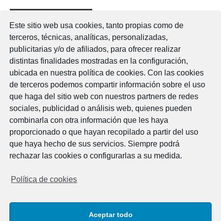
Deja una respuesta
Este sitio web usa cookies, tanto propias como de
Lo siento, debes estar
conectado
para publicar un
terceros, técnicas, analíticas, personalizadas,
comentario.
publicitarias y/o de afiliados, para ofrecer realizar
distintas finalidades mostradas en la configuración,
ubicada en nuestra política de cookies. Con las cookies
de terceros podemos compartir información sobre el uso
que haga del sitio web con nuestros partners de redes
Legal
sociales, publicidad o análisis web, quienes pueden
combinarla con otra información que les haya
Aviso Legal
proporcionado o que hayan recopilado a partir del uso
Política de cookies
que haya hecho de sus servicios. Siempre podrá
Política de privacidad
rechazar las cookies o configurarlas a su medida.
Horario
Política de cookies
Lunes a viernes
07:00 - 15:00 h.
Aceptar todo