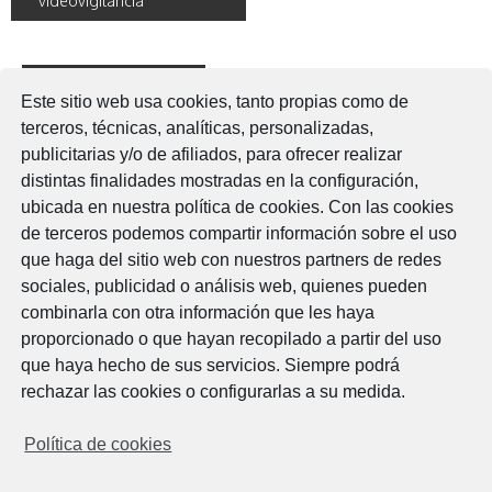
videovigilancia
navigation
Deja una respuesta
Este sitio web usa cookies, tanto propias como de
Lo siento, debes estar
conectado
para publicar un
terceros, técnicas, analíticas, personalizadas,
comentario.
publicitarias y/o de afiliados, para ofrecer realizar
distintas finalidades mostradas en la configuración,
ubicada en nuestra política de cookies. Con las cookies
de terceros podemos compartir información sobre el uso
que haga del sitio web con nuestros partners de redes
Legal
sociales, publicidad o análisis web, quienes pueden
combinarla con otra información que les haya
Aviso Legal
proporcionado o que hayan recopilado a partir del uso
Política de cookies
que haya hecho de sus servicios. Siempre podrá
Política de privacidad
rechazar las cookies o configurarlas a su medida.
Horario
Política de cookies
Lunes a viernes