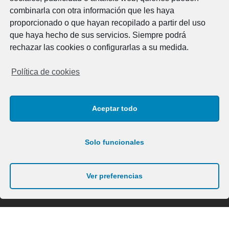
combinarla con otra información que les haya
Aviso Legal
proporcionado o que hayan recopilado a partir del uso
Política de cookies
que haya hecho de sus servicios. Siempre podrá
Política de privacidad
rechazar las cookies o configurarlas a su medida.
Horario
Política de cookies
Lunes a viernes
07:00 - 15:00 h.
Aceptar todo
Contacto
Solo funcionales
Av. Cap de Cavalleria 29B
POIMA . Maó 07714
Menorca, Illes Balears
Ver preferencias
Tel.: 971 36 17 12 / 609 26 47 86
info@elme.es