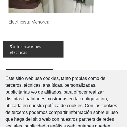
Electricista Menorca
Post
Instalaciones
eléctricas
navigation
Deja una respuesta
Este sitio web usa cookies, tanto propias como de
Lo siento, debes estar
conectado
para publicar un
terceros, técnicas, analíticas, personalizadas,
comentario.
publicitarias y/o de afiliados, para ofrecer realizar
distintas finalidades mostradas en la configuración,
ubicada en nuestra política de cookies. Con las cookies
de terceros podemos compartir información sobre el uso
que haga del sitio web con nuestros partners de redes
Legal
sociales, publicidad o análisis web, quienes pueden