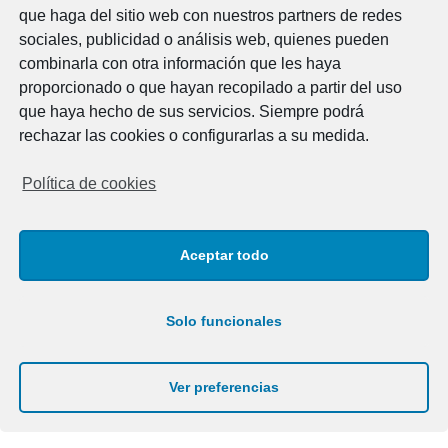
que haga del sitio web con nuestros partners de redes
Schedule
sociales, publicidad o análisis web, quienes pueden
combinarla con otra información que les haya
Monday to friday
proporcionado o que hayan recopilado a partir del uso
07:00 - 15:00 h.
que haya hecho de sus servicios. Siempre podrá
rechazar las cookies o configurarlas a su medida.
Contact
Política de cookies
Av. Cap de Cavalleria 29B
POIMA . Maó 07714
Menorca, Illes Balears
Aceptar todo
Tel.: 971 36 17 12 / 609 26 47 86
info@elme.es
Solo funcionales
© 2026 Electrificaciones Menorca
Aviso Legal
Ver preferencias